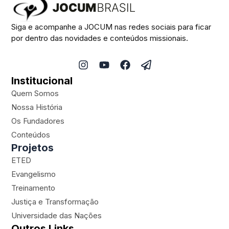
Siga e acompanhe a JOCUM nas redes sociais para ficar
por dentro das novidades e conteúdos missionais.
I
Y
F
P
n
o
a
a
Institucional
s
u
c
p
t
t
e
e
Quem Somos
a
u
b
r
Nossa História
g
b
o
-
Os Fundadores
r
e
o
p
a
k
l
Conteúdos
m
a
Projetos
n
ETED
e
Evangelismo
Treinamento
Justiça e Transformação
Universidade das Nações
Outros Links