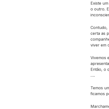
Existe um
o outro. 
inconscie
Contudo, 
certa as 
companhei
viver em 
Vivemos e
apresenta
Então, o 
….
Temos um 
ficamos p
Marchamos