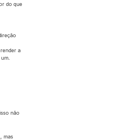
hor do que
direção
prender a
 um.
isso não
s, mas