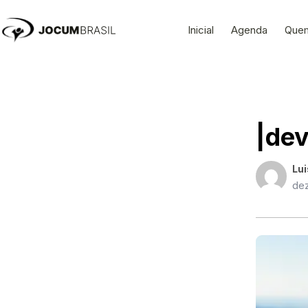
Ir
para
Inicial
Agenda
Que
o
conteúdo
|dev
Lui
dez