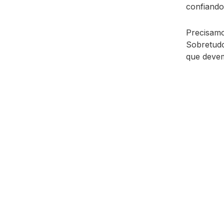
confiando
Precisamo
Sobretudo
que deve