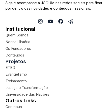
Siga e acompanhe a JOCUM nas redes sociais para ficar
por dentro das novidades e conteúdos missionais.
I
Y
F
P
n
o
a
a
Institucional
s
u
c
p
t
t
e
e
Quem Somos
a
u
b
r
Nossa História
g
b
o
-
Os Fundadores
r
e
o
p
a
k
l
Conteúdos
m
a
Projetos
n
ETED
e
Evangelismo
Treinamento
Justiça e Transformação
Universidade das Nações
Outros Links
Contribua