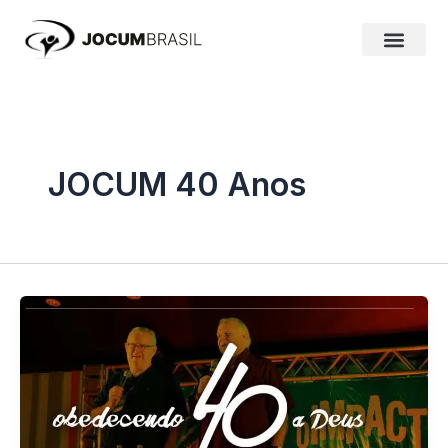
Ir
para
o
conteúdo
JOCUM 40 Anos