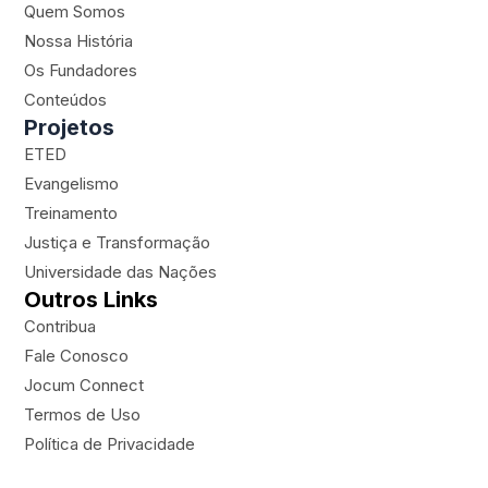
t
t
e
e
Quem Somos
a
u
b
r
Nossa História
g
b
o
-
Os Fundadores
r
e
o
p
a
k
l
Conteúdos
m
a
Projetos
n
ETED
e
Evangelismo
Treinamento
Justiça e Transformação
Universidade das Nações
Outros Links
Contribua
Fale Conosco
Jocum Connect
Termos de Uso
Política de Privacidade