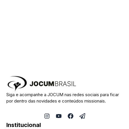
Siga e acompanhe a JOCUM nas redes sociais para ficar
por dentro das novidades e conteúdos missionais.
I
Y
F
P
n
o
a
a
Institucional
s
u
c
p