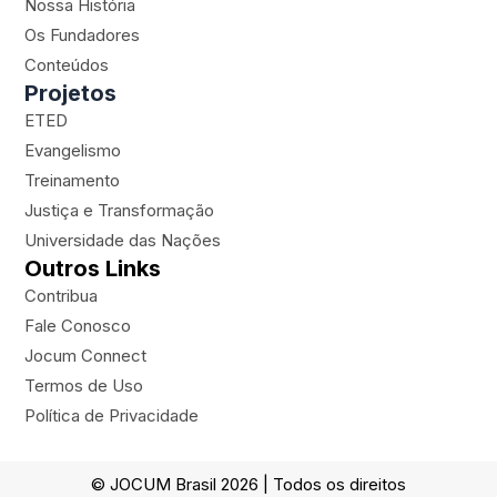
Nossa História
g
b
o
-
Os Fundadores
r
e
o
p
a
k
l
Conteúdos
m
a
Projetos
n
ETED
e
Evangelismo
Treinamento
Justiça e Transformação
Universidade das Nações
Outros Links
Contribua
Fale Conosco
Jocum Connect
Termos de Uso
Política de Privacidade
© JOCUM Brasil 2026 | Todos os direitos