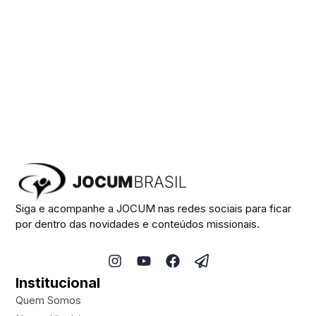
Siga e acompanhe a JOCUM nas redes sociais para ficar
por dentro das novidades e conteúdos missionais.
I
Y
F
P
n
o
a
a
Institucional
s
u
c
p
t
t
e
e
Quem Somos
a
u
b
r