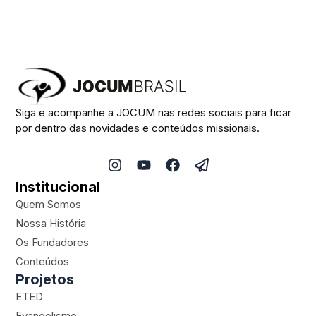
Siga e acompanhe a JOCUM nas redes sociais para ficar
por dentro das novidades e conteúdos missionais.
I
Y
F
P
n
o
a
a
Institucional
s
u
c
p
t
t
e
e
Quem Somos
a
u
b
r
Nossa História
g
b
o
-
Os Fundadores
r
e
o
p
a
k
l
Conteúdos
m
a
Projetos
n
ETED
e
Evangelismo