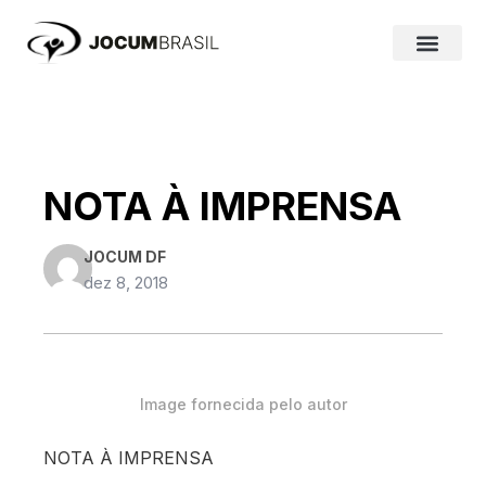
Ir
para
o
conteúdo
NOTA À IMPRENSA
JOCUM DF
dez 8, 2018
Image fornecida pelo autor
NOTA À IMPRENSA