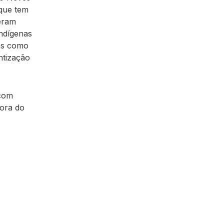
que tem
 eram
ndígenas
ras como
ntização
 com
tora do