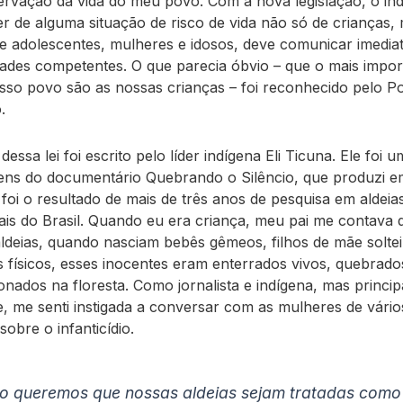
ervação da vida do meu povo. Com a nova legislação, o ind
r de alguma situação de risco de vida não só de crianças,
 adolescentes, mulheres e idosos, deve comunicar imedia
dades competentes. O que parecia óbvio – que o mais impor
sso povo são as nossas crianças – foi reconhecido pelo P
.
essa lei foi escrito pelo líder indígena Eli Ticuna. Ele foi 
ns do documentário Quebrando o Silêncio, que produzi e
 foi o resultado de mais de três anos de pesquisa em aldeia
cais do Brasil. Quando eu era criança, meu pai me contava
ldeias, quando nasciam bebês gêmeos, filhos de mãe solte
es físicos, esses inocentes eram enterrados vivos, quebrad
nados na floresta. Como jornalista e indígena, mas princi
 me senti instigada a conversar com as mulheres de vári
sobre o infanticídio.
o queremos que nossas aldeias sejam tratadas com