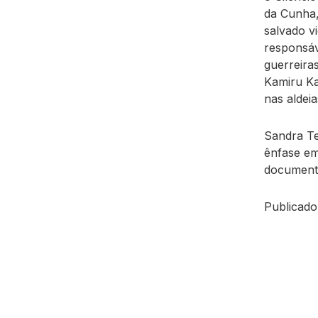
da Cunha,
salvado v
responsáv
guerreira
Kamiru Ka
nas aldeia
Sandra Te
ênfase em
documentá
Publicado