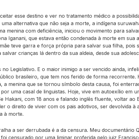
ceitar esse destino e ver no tratamento médico a possibilid
 uma alternativa que não seja a morte, a indígena suruwah
a menina com deficiência, iniciou o movimento para salvar
na Iganani, que estava então condenada à morte em sua al
 mãe teve garra e força própria para salvar sua filha, pois
 salvar crianças lá dentro da sua aldeia, desde sua adolesc
o Legislativo. E o maior inimigo a ser vencido ainda, infel
úblico brasileiro, que tem nos ferido de forma recorrente.
 a menina que se tornou símbolo desta causa, foi enterrad
 por uma casal de linguistas. Hoje, vive em autoexílio em u
Se Hakani, com 18 anos e falando inglês fluente, voltar ao B
r o direito de viver com os pais adotivos, ser devolvida à a
 à morte.
alha a ser derrubada é a da censura. Meu documentário
o foi censurado por uma liminar proferida pelo juiz Francis