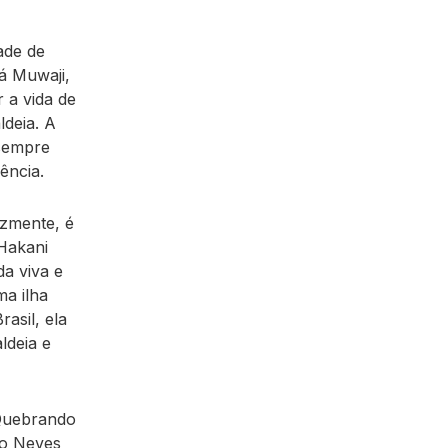
ade de
á Muwaji,
 a vida de
deia. A
 sempre
ência.
izmente, é
 Hakani
a viva e
ma ilha
rasil, ela
ldeia e
 Quebrando
co Neves