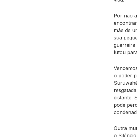
Por não a
encontrar
mãe de um
sua peque
guerreira
lutou para
Vencemos n
o poder p
Suruwahá,
resgatada
distante. 
pode perde
condenada
Outra mur
o Silênci