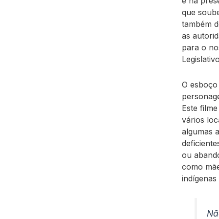
e na pres
que soube
também de
as autori
para o no
Legislativo
O esboço d
personage
Este filme
vários lo
algumas a
deficient
ou abando
como mãe,
indígenas 
Nã