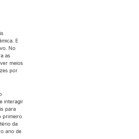
is
âmica. E
ovo. No
ra as
over meios
ezes por
o
 interagir
is para
 primeiro
tério da
ro ano de