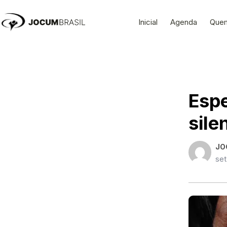
Ir
para
Inicial
Agenda
Que
o
conteúdo
Espe
sile
JO
set