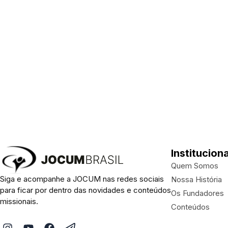
Instituciona
Quem Somos
Siga e acompanhe a JOCUM nas redes sociais
Nossa História
para ficar por dentro das novidades e conteúdos
Os Fundadores
missionais.
Conteúdos
I
Y
F
P