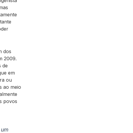
igenista
 mas
tamente
tante
oder
um dos
m 2009.
s de
 que em
ira ou
os ao meio
palmente
os povos
o um