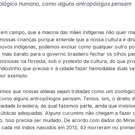
ológico humano, como alguns antropólogos pensam
 em campo, que a maioria das mães indígenas não quer ma
r nossas crianças porque entende que a nossa cultura é din
povos indígenas, podemos evoluir como qualquer outro p
é mais barato para o governo brasileiro fechar os olhos pa
lenciosas na floresta, sob o pretexto da cultura, do que pr
ndiozinho que precise ir à cidade fazer hemodiálise duas v
por exemplo.
mos que nossas aldeias sejam tratadas como um zoológic
omo alguns antropólogos pensam. Temos, sim, o direito de
edade brasileira, da qual fazemos parte, ainda que invisíve
 públicas adequadas. Alguns curumins não chegam a fazer o
io. Isso precisa ser mudado. De acordo com dados do Minis
 cada mil índios nascidos em 2013, 43 morreram no primei