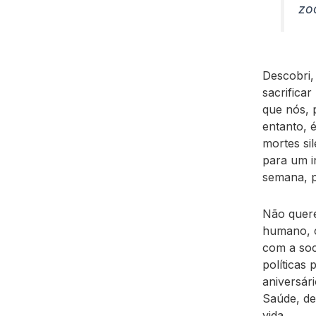
zo
Descobri,
sacrifica
que nós, 
entanto, 
mortes si
para um i
semana, 
Não quere
humano, c
com a soci
políticas
aniversár
Saúde, de
vida.