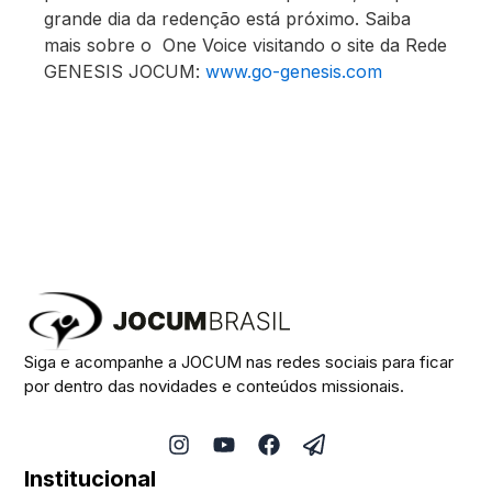
grande dia da redenção está próximo. Saiba
mais sobre o One Voice visitando o site da Rede
GENESIS JOCUM:
www.go-genesis.com
Siga e acompanhe a JOCUM nas redes sociais para ficar
por dentro das novidades e conteúdos missionais.
I
Y
F
P
n
o
a
a
Institucional
s
u
c
p