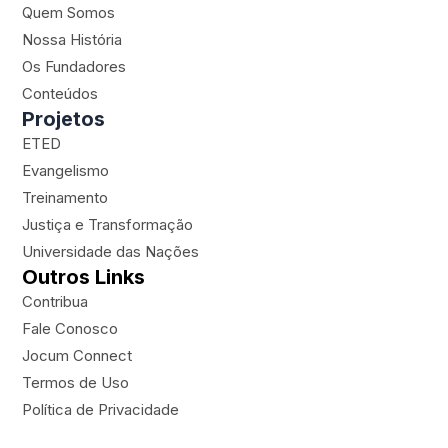
t
t
e
e
Quem Somos
a
u
b
r
Nossa História
g
b
o
-
Os Fundadores
r
e
o
p
a
k
l
Conteúdos
m
a
Projetos
n
ETED
e
Evangelismo
Treinamento
Justiça e Transformação
Universidade das Nações
Outros Links
Contribua
Fale Conosco
Jocum Connect
Termos de Uso
Política de Privacidade