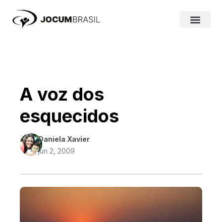
Ir
para
o
conteúdo
A voz dos
esquecidos
Daniela Xavier
jun 2, 2009