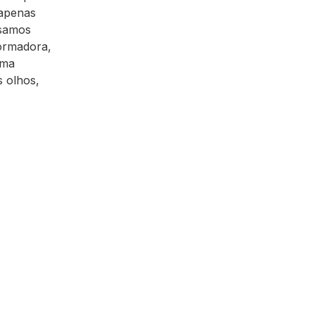
 apenas
isamos
formadora,
uma
s olhos,