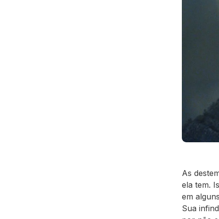
As destem
ela tem. 
em alguns
Sua infin