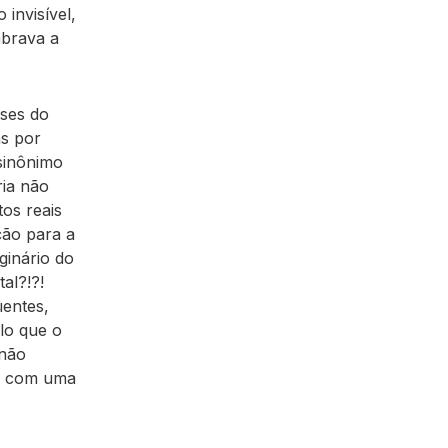
 invisível,
mbrava a
eses do
as por
sinônimo
ia não
os reais
ção para a
ginário do
al?!?!
üentes,
lo que o
 não
ce com uma