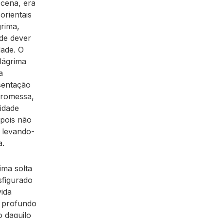
 cena, era
orientais
grima,
de dever
dade. O
lágrima
a
sentação
promessa,
idade
 pois não
 levando-
a.
ima solta
sfigurado
vida
e profundo
o daquilo