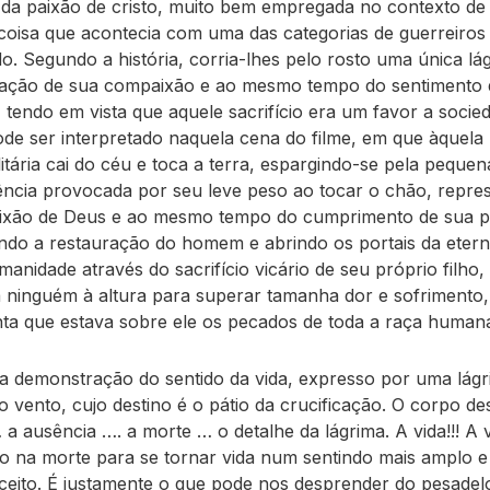
 da paixão de cristo, muito bem empregada no contexto de
oisa que acontecia com uma das categorias de guerreiros 
o. Segundo a história, corria-lhes pelo rosto uma única lá
ação de sua compaixão e ao mesmo tempo do sentimento 
 tendo em vista que aquele sacrifício era um favor a socie
e ser interpretado naquela cena do filme, em que àquela 
litária cai do céu e toca a terra, espargindo-se pela pequen
ência provocada por seu leve peso ao tocar o chão, repre
ixão de Deus e ao mesmo tempo do cumprimento de sua 
tando a restauração do homem e abrindo os portais da etern
anidade através do sacrifício vicário de seu próprio filho,
 ninguém à altura para superar tamanha dor e sofrimento,
ta que estava sobre ele os pecados de toda a raça human
 a demonstração do sentido da vida, expresso por uma lágr
o vento, cujo destino é o pátio da crucificação. O corpo de
 a ausência …. a morte … o detalhe da lágrima. A vida!!! A 
do na morte para se tornar vida num sentindo mais amplo 
ceito. É justamente o que pode nos desprender do pesadel