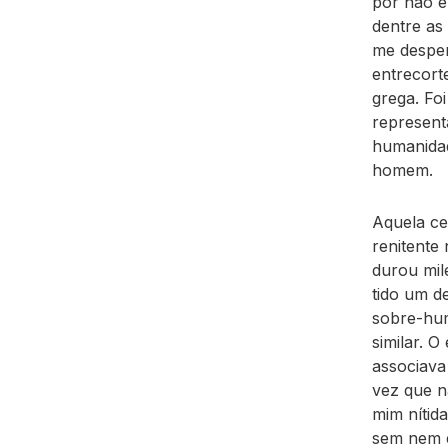
por não en
dentre as
me desper
entrecorte
grega. Fo
represent
humanidad
homem.
Aquela ce
renitente
durou mil
tido um d
sobre-hum
similar. 
associava
vez que n
mim nítid
sem nem e