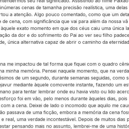
tendermos seu real significado. Assistindo ao filme Paixão 
 inúmeras cenas de tamanha precisão realística, uma delas
tou a atenção. Algo pouco comentado, como que um deta
 de cena, com significância que vai para além da nossa vã f
i àquele exato momento em que dos céus caiu uma única la
ação da dor e do sofrimento do Pai ao ver seu filho padec
e, única alternativa capaz de abrir o caminho da eternida
na me impactou de tal forma que fiquei com o quadro cêni
 na minha memória. Pensei naquele momento, que na verd
ésimos de um segundo, durante semanas seguidas, como se
ejavur mediante àquele comovente instante, fazendo um e
ano para tentar lembrar onde eu havia visto ou lido acerc
O esforço foi em vão, pelo menos durante àqueles dias, pois
 com a cena. Deixei de lado o incomodo que aquilo me ca
ão passava de uma ficção, embora a memória da cena fos
a e real, uma verdade incontestável. Depois de muitos dias 
star pensando mais no assunto, lembrei-me de uma histór