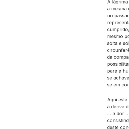
A lágrima
a mesma c
no passad
represent
cumprido,
mesmo pod
solta e so
circunfer
da compa
possibili
para a hum
se achava
se em con
Aqui está
à deriva d
… a dor …
consistin
deste con