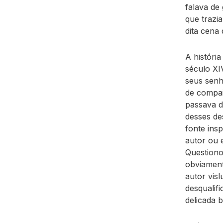
falava de 
que trazi
dita cena 
A história
século XI
seus senh
de compai
passava d
desses de
fonte ins
autor ou 
Questiono
obviament
autor vis
desqualif
delicada b