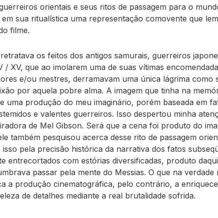
guerreiros orientais e seus ritos de passagem para o mundo
a em sua ritualística uma representação comovente que le
do filme.
 retratava os feitos dos antigos samurais, guerreiros japon
V / XV, que ao imolarem uma de suas vítimas encomendad
ores e/ou mestres, derramavam uma única lágrima como 
xão por aquela pobre alma. A imagem que tinha na memór
e uma produção do meu imaginário, porém baseada em fat
stemidos e valentes guerreiros. Isso despertou minha aten
piradora de Mel Gibson. Será que a cena foi produto do ima
ele também pesquisou acerca desse rito de passagem orient
 isso pela precisão histórica da narrativa dos fatos subseq
e entrecortados com estórias diversificadas, produto daqui
lumbrava passar pela mente do Messias. O que na verdade
ica a produção cinematográfica, pelo contrário, a enrique
eleza de detalhes mediante a real brutalidade sofrida.