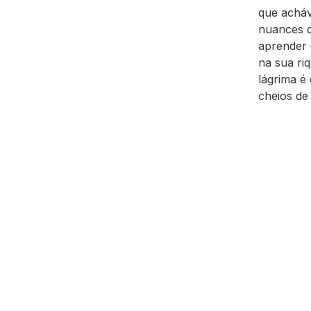
que acháv
nuances d
aprender 
na sua ri
lágrima é
cheios de 