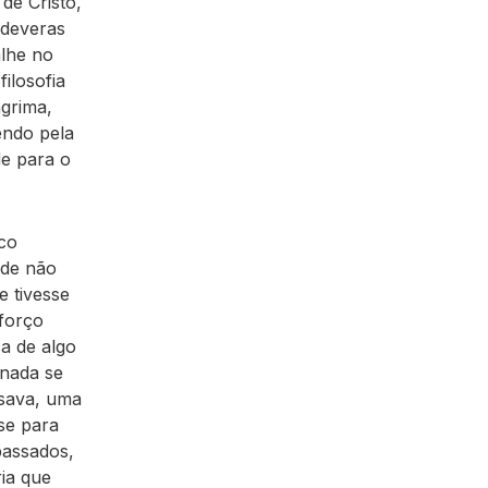
de Cristo,
 deveras
lhe no
ilosofia
grima,
endo pela
de para o
co
ade não
 tivesse
sforço
a de algo
 nada se
usava, uma
se para
passados,
ia que