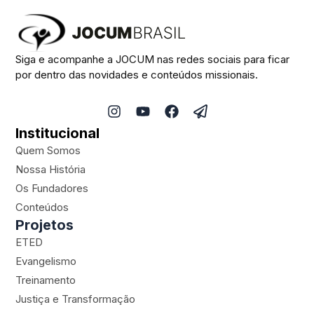
Siga e acompanhe a JOCUM nas redes sociais para ficar
por dentro das novidades e conteúdos missionais.
I
Y
F
P
n
o
a
a
Institucional
s
u
c
p
t
t
e
e
Quem Somos
a
u
b
r
Nossa História
g
b
o
-
Os Fundadores
r
e
o
p
a
k
l
Conteúdos
m
a
Projetos
n
ETED
e
Evangelismo
Treinamento
Justiça e Transformação