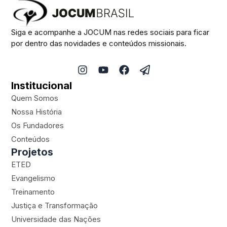
Siga e acompanhe a JOCUM nas redes sociais para ficar
por dentro das novidades e conteúdos missionais.
I
Y
F
P
n
o
a
a
Institucional
s
u
c
p
t
t
e
e
Quem Somos
a
u
b
r
Nossa História
g
b
o
-
Os Fundadores
r
e
o
p
a
k
l
Conteúdos
m
a
Projetos
n
ETED
e
Evangelismo
Treinamento
Justiça e Transformação
Universidade das Nações