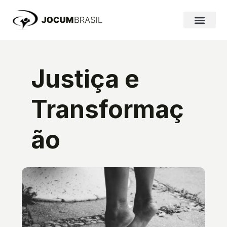
Ir
para
o
conteúdo
Justiça e
Transformaç
ão