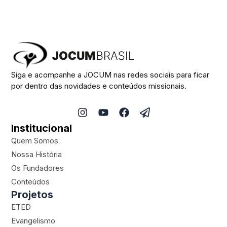
Siga e acompanhe a JOCUM nas redes sociais para ficar
por dentro das novidades e conteúdos missionais.
I
Y
F
P
n
o
a
a
Institucional
s
u
c
p
t
t
e
e
Quem Somos
a
u
b
r
Nossa História
g
b
o
-
Os Fundadores
r
e
o
p
a
k
l
Conteúdos
m
a
Projetos
n
ETED
e
Evangelismo