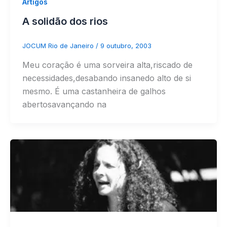
Artigos
A solidão dos rios
JOCUM Rio de Janeiro
/
9 outubro, 2003
Meu coração é uma sorveira alta,riscado de
necessidades,desabando insanedo alto de si
mesmo. É uma castanheira de galhos
abertosavançando na