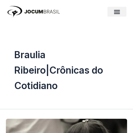
Ir
para
o
conteúdo
Braulia
Ribeiro|Crônicas do
Cotidiano