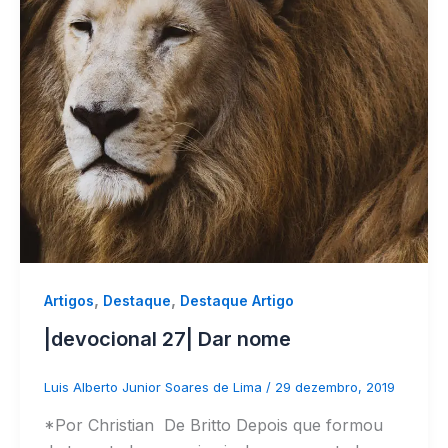
,
,
Artigos
Destaque
Destaque Artigo
|devocional 27| Dar nome
Luis Alberto Junior Soares de Lima
/
29 dezembro, 2019
*Por Christian De Britto Depois que formou