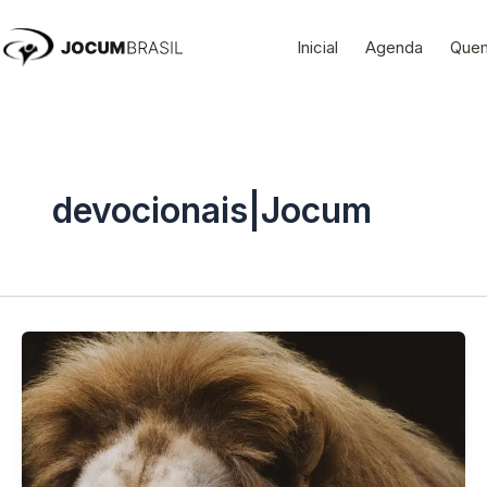
Ir
para
Inicial
Agenda
Que
o
conteúdo
devocionais|Jocum