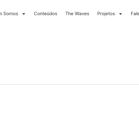
m Somos
Conteúdos
The Waves
Projetos
Fal