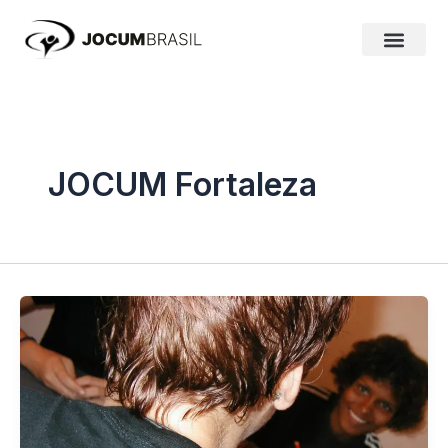
Ir
para
o
conteúdo
JOCUM Fortaleza