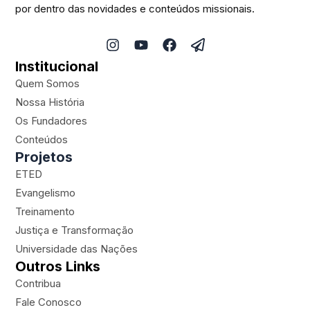
por dentro das novidades e conteúdos missionais.
I
Y
F
P
n
o
a
a
Institucional
s
u
c
p
t
t
e
e
Quem Somos
a
u
b
r
Nossa História
g
b
o
-
Os Fundadores
r
e
o
p
a
k
l
Conteúdos
m
a
Projetos
n
ETED
e
Evangelismo
Treinamento
Justiça e Transformação
Universidade das Nações
Outros Links
Contribua
Fale Conosco