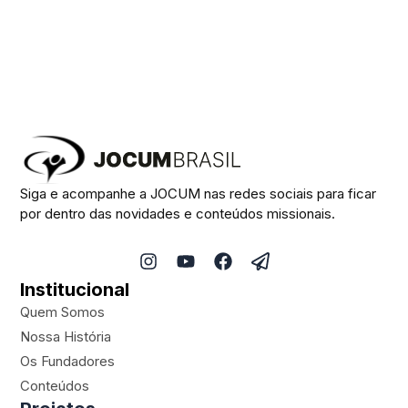
Siga e acompanhe a JOCUM nas redes sociais para ficar
por dentro das novidades e conteúdos missionais.
I
Y
F
P
n
o
a
a
Institucional
s
u
c
p
t
t
e
e
Quem Somos
a
u
b
r
Nossa História
g
b
o
-
Os Fundadores
r
e
o
p
a
k
l
Conteúdos
m
a