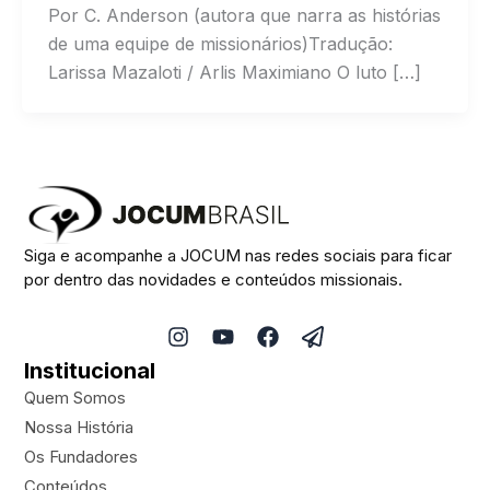
Por C. Anderson (autora que narra as histórias
de uma equipe de missionários)Tradução:
Larissa Mazaloti / Arlis Maximiano O luto […]
Siga e acompanhe a JOCUM nas redes sociais para ficar
por dentro das novidades e conteúdos missionais.
I
Y
F
P
n
o
a
a
Institucional
s
u
c
p
t
t
e
e
Quem Somos
a
u
b
r
Nossa História
g
b
o
-
Os Fundadores
r
e
o
p
a
k
l
Conteúdos