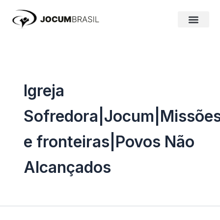
Ir
para
o
conteúdo
Igreja
Sofredora|Jocum|Missões
e fronteiras|Povos Não
Alcançados