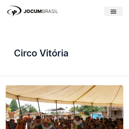
Ir
para
o
conteúdo
Circo Vitória