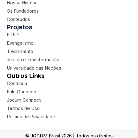
Nossa História
g
b
o
-
Os Fundadores
r
e
o
p
a
k
l
Conteúdos
m
a
Projetos
n
ETED
e
Evangelismo
Treinamento
Justiça e Transformação
Universidade das Nações
Outros Links
Contribua
Fale Conosco
Jocum Connect
Termos de Uso
Política de Privacidade
© JOCUM Brasil 2026 | Todos os direitos