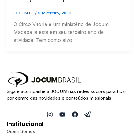
JOCUM DF
/
5 fevereiro, 2003
O Circo Vitória é um ministério de Jocum
Macapá já está em seu terceiro ano de
atividade. Tem como alvo
Siga e acompanhe a JOCUM nas redes sociais para ficar
por dentro das novidades e conteúdos missionais.
I
Y
F
P
n
o
a
a
Institucional
s
u
c
p
t
t
e
e
Quem Somos
a
u
b
r