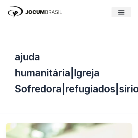
Ir
para
o
conteúdo
ajuda
humanitária|Igreja
Sofredora|refugiados|síri