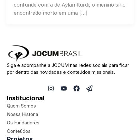
confunde com a de Aylan Kurdi, o menino sírio
encontrado morto em uma […]
Siga e acompanhe a JOCUM nas redes sociais para ficar
por dentro das novidades e conteúdos missionais.
I
Y
F
P
n
o
a
a
Institucional
s
u
c
p
t
t
e
e
Quem Somos
a
u
b
r
Nossa História
g
b
o
-
Os Fundadores
r
e
o
p
a
k
l
Conteúdos
m
a
Projetos