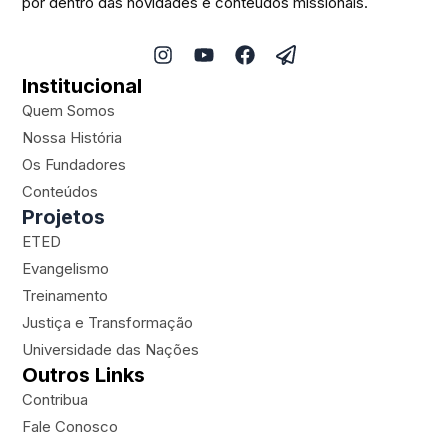
por dentro das novidades e conteúdos missionais.
I
Y
F
P
n
o
a
a
Institucional
s
u
c
p
t
t
e
e
Quem Somos
a
u
b
r
Nossa História
g
b
o
-
Os Fundadores
r
e
o
p
a
k
l
Conteúdos
m
a
Projetos
n
ETED
e
Evangelismo
Treinamento
Justiça e Transformação
Universidade das Nações
Outros Links
Contribua
Fale Conosco