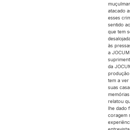
muçulmano
atacado a
esses cri
sentido a
que tem s
desalojad
às pressa
a JOCUM t
supriment
da JOCUM 
produção 
tem a ver
suas casa
memórias
relatou q
lhe dado f
coragem s
experiênc
entrevist