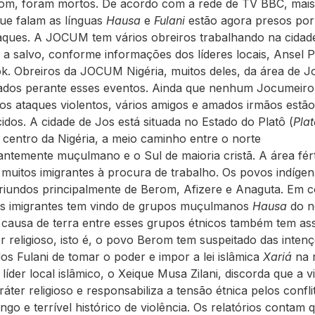
rom, foram mortos. De acordo com a rede de TV BBC, mais
ue falam as línguas
Hausa
e
Fulani
estão agora presos por
aques. A JOCUM tem vários obreiros trabalhando na cidad
o a salvo, conforme informações dos líderes locais, Ansel 
. Obreiros da JOCUM Nigéria, muitos deles, da área de Jo
ados perante esses eventos. Ainda que nenhum Jocumeiro
os ataques violentos, vários amigos e amados irmãos estão
idos. A cidade de Jos está situada no Estado do Platô (
Pla
o centro da Nigéria, a meio caminho entre o norte
ntemente muçulmano e o Sul de maioria cristã. A área fért
z muitos imigrantes à procura de trabalho. Os povos indíge
oriundos principalmente de Berom, Afizere e Anaguta. Em c
s imigrantes tem vindo de grupos muçulmanos
Hausa
do n
 causa de terra entre esses grupos étnicos também tem a
r religioso, isto é, o povo Berom tem suspeitado das inten
os Fulani de tomar o poder e impor a lei islâmica
Xariá
na 
líder local islâmico, o Xeique Musa Zilani, discorda que a v
ráter religioso e responsabiliza a tensão étnica pelos confli
go e terrível histórico de violência. Os relatórios contam 