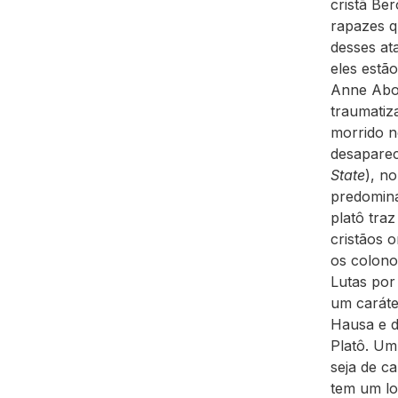
cristã Be
rapazes q
desses at
eles estã
Anne Abok
traumatiz
morrido n
desaparec
State
), n
predomina
platô tra
cristãos 
os colono
Lutas por
um caráte
Hausa e d
Platô. Um 
seja de ca
tem um lon