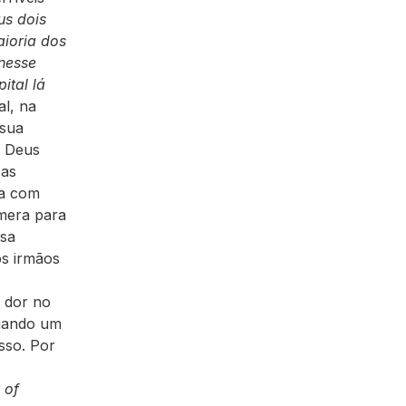
us dois
aioria dos
nesse
ital lá
al, na
 sua
e Deus
cas
ra com
âmera para
ssa
os irmãos
a dor no
quando um
sso. Por
 of