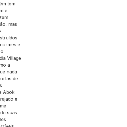
bém tem
m e,
azem
ção, mas
o
struídos
enormes e
 o
ia Village
omo a
que nada
portas de
s
ne Abok
rajado e
uma
ado suas
les
rríveis