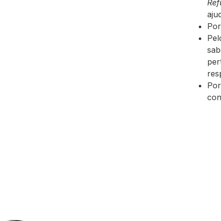
Ref
aju
Por
Pel
sab
per
res
Por
con