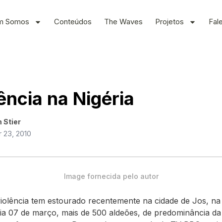
m Somos
Conteúdos
The Waves
Projetos
Fal
ência na Nigéria
 Stier
 23, 2010
Image fornecida pelo autor
iolência tem estourado recentemente na cidade de Jos, na 
ia 07 de março, mais de 500 aldeões, de predominância da 