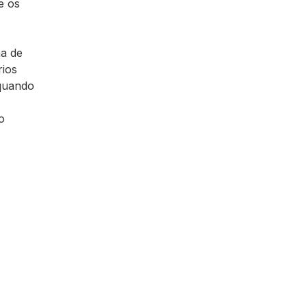
e os
ma de
rios
 quando
o