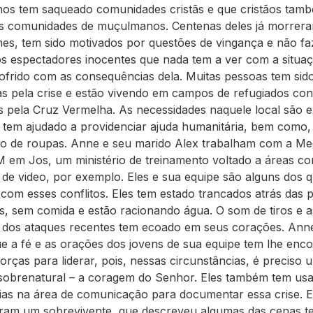
s tem saqueado comunidades cristãs e que cristãos tam
s comunidades de muçulmanos. Centenas deles já morrera
mes, tem sido motivados por questões de vingança e não f
os espectadores inocentes que nada tem a ver com a situa
ofrido com as consequências dela. Muitas pessoas tem sid
as pela crise e estão vivendo em campos de refugiados con
s pela Cruz Vermelha. As necessidades naquele local são 
em ajudado a providenciar ajuda humanitária, bem como,
o de roupas. Anne e seu marido Alex trabalham com a Med
em Jos, um ministério de treinamento voltado a áreas c
de video, por exemplo. Eles e sua equipe são alguns dos 
 com esses conflitos. Eles tem estado trancados atrás das 
s, sem comida e estão racionando água. O som de tiros e a
 dos ataques recentes tem ecoado em seus corações. An
ue a fé e as orações dos jovens de sua equipe tem lhe enco
orças para liderar, pois, nessas circunstâncias, é preciso 
obrenatural – a coragem do Senhor. Eles também tem us
ias na área de comunicação para documentar essa crise. E
aram um sobrevivente, que descreveu algumas das cenas te