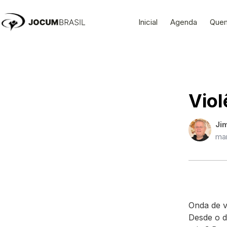
Ir
para
Inicial
Agenda
Que
o
conteúdo
Viol
Jim
mar
Onda de v
Desde o d