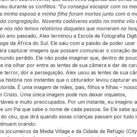
veu durante os conflitos: “
Eu consegui escapar com os me
as minha esposa e minha filha foram mortas junto com a m
da congrega
ç
ão. Noventa cadáveres estão na minha vila 
 nós não temos relatórios daqueles que morreram no hosp
 No ano passado, Alex terminou a Escola de Fotografia Digit
lage
da África do Sul. Ele saiu com a paixão de poder usar
ara capturar imagens que possam comunicar o coração d
undo perdido. Ele não podia imaginar que, dentro de pou
e iria olhar por entre as lentes de sua câmera e dar de ca
e terror, dor e perseguição. Alex usou as lentes de sua c
sa história nos instantes que o obturador levou capturar e
lorida. É uma imagem de mães, pais, filhos e filhas – noss
m Cristo. Uma única imagem pode nos deixar inquietos,
táveis e muito preocupados. Por um instante, eu imagino 
e um Pai que sabe o nome de cada pessoa. Se Ele sabe 
i do céu, que dirá quando essas crianças passam por tudo i
ntinuem orando:
os jocumeiros da Media Village e da Cidade de Refúgio (
City