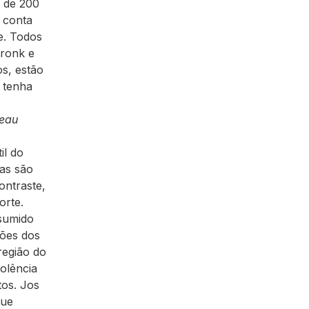
 de 200
 conta
e. Todos
Pronk e
s, estão
 tenha
teau
il do
nas são
ontraste,
orte.
ssumido
ções dos
região do
iolência
tos. Jos
que