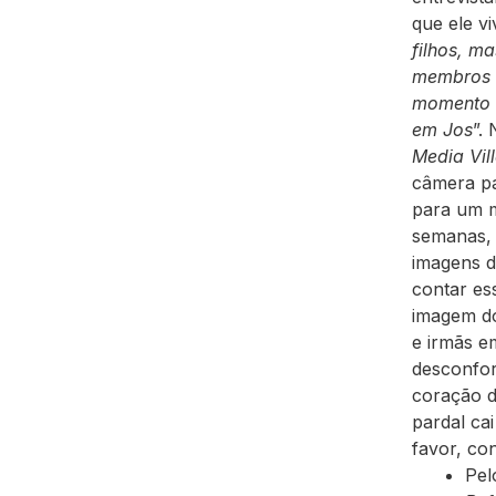
que ele vi
filhos, m
membros 
momento e
em Jos
”.
Media Vil
câmera p
para um m
semanas, 
imagens d
contar es
imagem do
e irmãs e
desconfor
coração d
pardal ca
favor, co
Pel