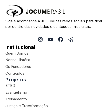
Siga e acompanhe a JOCUM nas redes sociais para ficar
por dentro das novidades e conteúdos missionais.
I
Y
F
P
n
o
a
a
Institucional
s
u
c
p
t
t
e
e
Quem Somos
a
u
b
r
Nossa História
g
b
o
-
Os Fundadores
r
e
o
p
a
k
l
Conteúdos
m
a
Projetos
n
ETED
e
Evangelismo
Treinamento
Justiça e Transformação