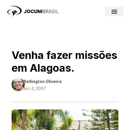
Ir
para
o
conteúdo
Venha fazer missões
em Alagoas.
Wellington Oliveira
dez 4, 2007