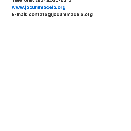
Telefone: (82) 3260-6312
www.jocummaceio.org
E-mail:
contato@jocummaceio.org