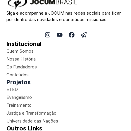
Siga e acompanhe a JOCUM nas redes sociais para ficar
por dentro das novidades e conteúdos missionais.
I
Y
F
P
n
o
a
a
Institucional
s
u
c
p
t
t
e
e
Quem Somos
a
u
b
r
Nossa História
g
b
o
-
Os Fundadores
r
e
o
p
a
k
l
Conteúdos
m
a
Projetos
n
ETED
e
Evangelismo
Treinamento
Justiça e Transformação
Universidade das Nações
Outros Links