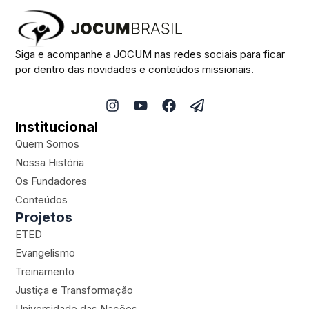
Siga e acompanhe a JOCUM nas redes sociais para ficar
por dentro das novidades e conteúdos missionais.
I
Y
F
P
n
o
a
a
Institucional
s
u
c
p
t
t
e
e
Quem Somos
a
u
b
r
Nossa História
g
b
o
-
Os Fundadores
r
e
o
p
a
k
l
Conteúdos
m
a
Projetos
n
ETED
e
Evangelismo
Treinamento
Justiça e Transformação
Universidade das Nações