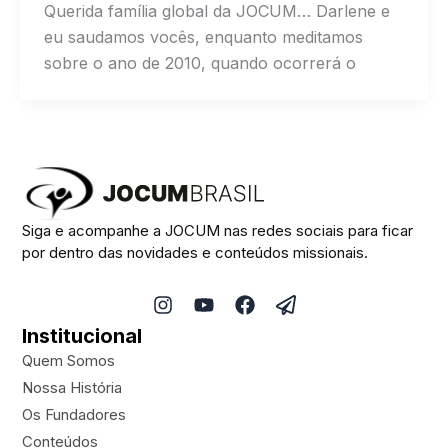
Querida família global da JOCUM… Darlene e
eu saudamos vocês, enquanto meditamos
sobre o ano de 2010, quando ocorrerá o
Siga e acompanhe a JOCUM nas redes sociais para ficar
por dentro das novidades e conteúdos missionais.
I
Y
F
P
n
o
a
a
Institucional
s
u
c
p
t
t
e
e
Quem Somos
a
u
b
r
Nossa História
g
b
o
-
Os Fundadores
r
e
o
p
a
k
l
Conteúdos