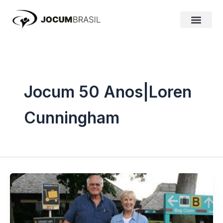
Ir
para
o
conteúdo
Jocum 50 Anos|Loren
Cunningham