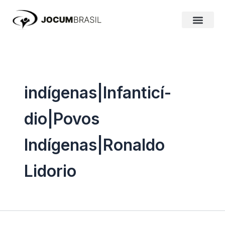
Ir
para
o
conteúdo
indígenas|Infanticí­
dio|Povos
Indígenas|Ronaldo
Lidorio