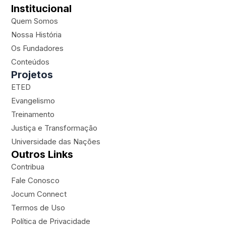
n
o
a
a
Institucional
s
u
c
p
t
t
e
e
Quem Somos
a
u
b
r
Nossa História
g
b
o
-
Os Fundadores
r
e
o
p
a
k
l
Conteúdos
m
a
Projetos
n
ETED
e
Evangelismo
Treinamento
Justiça e Transformação
Universidade das Nações
Outros Links
Contribua
Fale Conosco
Jocum Connect
Termos de Uso
Política de Privacidade