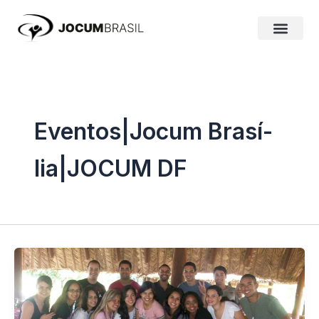
Ir
para
o
conteúdo
Eventos|Jocum Brasí­
lia|JOCUM DF