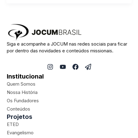
Siga e acompanhe a JOCUM nas redes sociais para ficar
por dentro das novidades e conteúdos missionais.
I
Y
F
P
n
o
a
a
Institucional
s
u
c
p
t
t
e
e
Quem Somos
a
u
b
r
Nossa História
g
b
o
-
Os Fundadores
r
e
o
p
a
k
l
Conteúdos
m
a
Projetos
n
ETED
e
Evangelismo