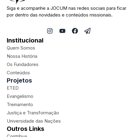
Siga e acompanhe a JOCUM nas redes sociais para ficar
por dentro das novidades e conteúdos missionais.
I
Y
F
P
n
o
a
a
Institucional
s
u
c
p
t
t
e
e
Quem Somos
a
u
b
r
Nossa História
g
b
o
-
Os Fundadores
r
e
o
p
a
k
l
Conteúdos
m
a
Projetos
n
ETED
e
Evangelismo
Treinamento
Justiça e Transformação
Universidade das Nações
Outros Links
Contribua