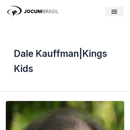
Ir
para
o
conteúdo
Dale Kauffman|Kings
Kids