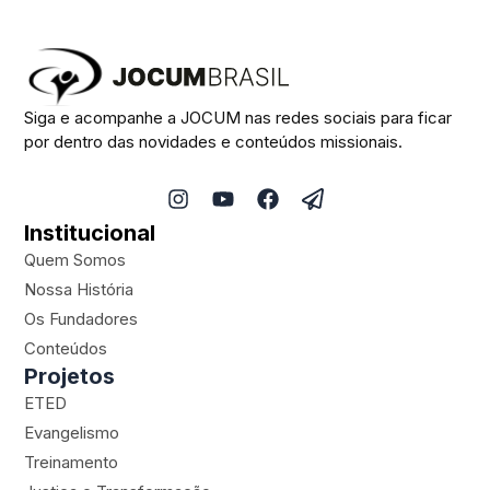
Siga e acompanhe a JOCUM nas redes sociais para ficar
por dentro das novidades e conteúdos missionais.
I
Y
F
P
n
o
a
a
Institucional
s
u
c
p
t
t
e
e
Quem Somos
a
u
b
r
Nossa História
g
b
o
-
Os Fundadores
r
e
o
p
a
k
l
Conteúdos
m
a
Projetos
n
ETED
e
Evangelismo
Treinamento