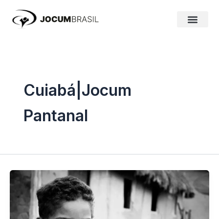
Ir
para
o
conteúdo
Cuiabá|Jocum
Pantanal