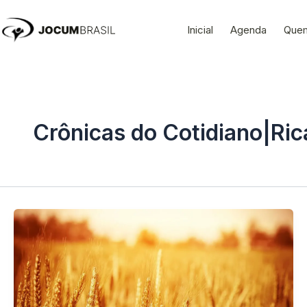
Ir
para
Inicial
Agenda
Que
o
conteúdo
Crônicas do Cotidiano|Ric