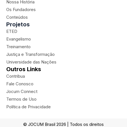
Nossa História
g
b
o
-
Os Fundadores
r
e
o
p
a
k
l
Conteúdos
m
a
Projetos
n
ETED
e
Evangelismo
Treinamento
Justiça e Transformação
Universidade das Nações
Outros Links
Contribua
Fale Conosco
Jocum Connect
Termos de Uso
Política de Privacidade
© JOCUM Brasil 2026 | Todos os direitos