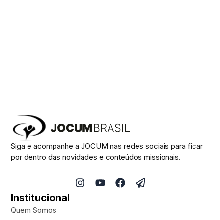
Siga e acompanhe a JOCUM nas redes sociais para ficar
por dentro das novidades e conteúdos missionais.
I
Y
F
P
n
o
a
a
Institucional
s
u
c
p
t
t
e
e
Quem Somos
a
u
b
r