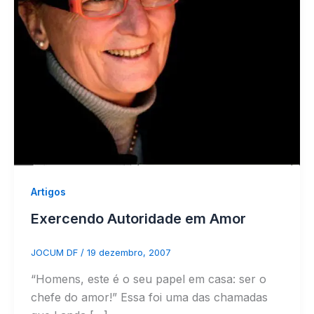
Artigos
Exercendo Autoridade em Amor
JOCUM DF
/
19 dezembro, 2007
“Homens, este é o seu papel em casa: ser o
chefe do amor!” Essa foi uma das chamadas