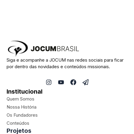
Siga e acompanhe a JOCUM nas redes sociais para ficar
por dentro das novidades e conteúdos missionais.
I
Y
F
P
n
o
a
a
Institucional
s
u
c
p
t
t
e
e
Quem Somos
a
u
b
r
Nossa História
g
b
o
-
Os Fundadores
r
e
o
p
a
k
l
Conteúdos
m
a
Projetos