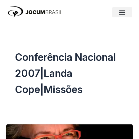
Ir
para
o
conteúdo
Conferência Nacional
2007|Landa
Cope|Missões