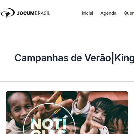
Ir
para
Inicial
Agenda
Que
o
conteúdo
Campanhas de Verão|King