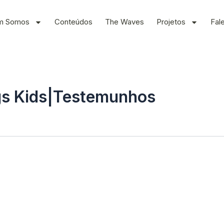
m Somos
Conteúdos
The Waves
Projetos
Fal
s Kids|Testemunhos