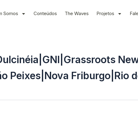
m Somos
Conteúdos
The Waves
Projetos
Fal
|Dulcinéia|GNI|Grassroots Ne
o Peixes|Nova Friburgo|Rio d