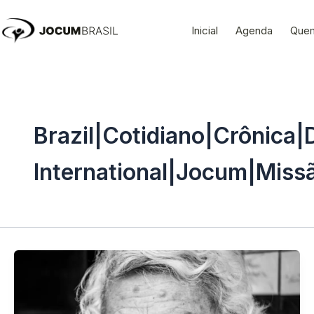
Ir
para
Inicial
Agenda
Que
o
conteúdo
Brazil|Cotidiano|Crônica
International|Jocum|Missã