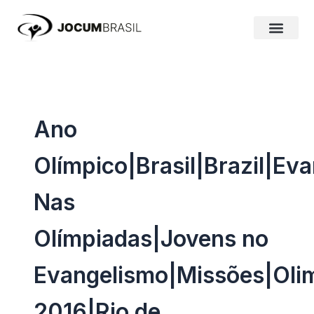
Ir
para
o
conteúdo
Ano
Olímpico|Brasil|Brazil|
Nas
Olímpiadas|Jovens no
Evangelismo|Missões|Oli
2016|Rio de