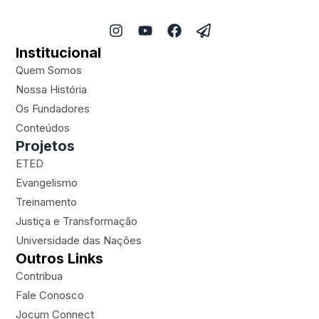
I
Y
F
P
n
o
a
a
Institucional
s
u
c
p
t
t
e
e
Quem Somos
a
u
b
r
Nossa História
g
b
o
-
Os Fundadores
r
e
o
p
a
k
l
Conteúdos
m
a
Projetos
n
ETED
e
Evangelismo
Treinamento
Justiça e Transformação
Universidade das Nações
Outros Links
Contribua
Fale Conosco
Jocum Connect