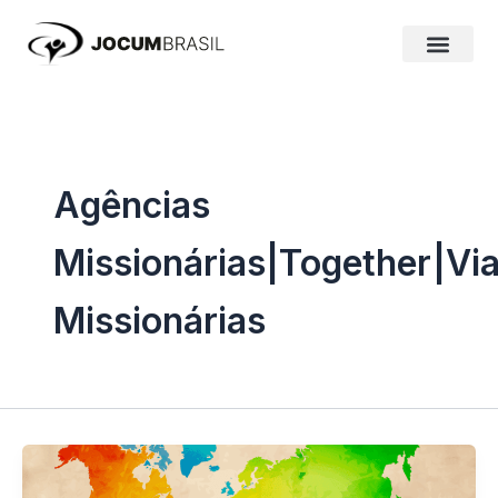
Ir
para
o
conteúdo
Agências
Missionárias|Together|Vi
Missionárias