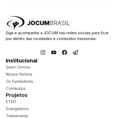
Siga e acompanhe a JOCUM nas redes sociais para ficar
por dentro das novidades e conteúdos missionais.
I
Y
F
P
n
o
a
a
Institucional
s
u
c
p
t
t
e
e
Quem Somos
a
u
b
r
Nossa História
g
b
o
-
Os Fundadores
r
e
o
p
a
k
l
Conteúdos
m
a
Projetos
n
ETED
e
Evangelismo
Treinamento