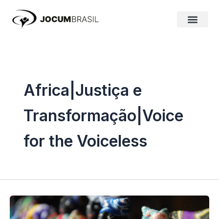
Ir
para
o
conteúdo
Africa|Justiça e
Transformação|Voice
for the Voiceless