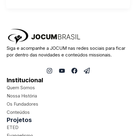
Siga e acompanhe a JOCUM nas redes sociais para ficar
por dentro das novidades e conteúdos missionais.
I
Y
F
P
n
o
a
a
Institucional
s
u
c
p
t
t
e
e
Quem Somos
a
u
b
r
Nossa História
g
b
o
-
Os Fundadores
r
e
o
p
a
k
l
Conteúdos
m
a
Projetos
n
ETED
e
Evangelismo