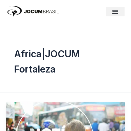
Ir
para
o
conteúdo
Africa|JOCUM
Fortaleza