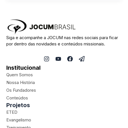
Siga e acompanhe a JOCUM nas redes sociais para ficar
por dentro das novidades e conteúdos missionais.
I
Y
F
P
n
o
a
a
Institucional
s
u
c
p
t
t
e
e
Quem Somos
a
u
b
r
Nossa História
g
b
o
-
Os Fundadores
r
e
o
p
a
k
l
Conteúdos
m
a
Projetos
n
ETED
e
Evangelismo
Treinamento