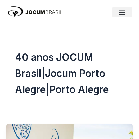
Ir
para
o
conteúdo
40 anos JOCUM
Brasil|Jocum Porto
Alegre|Porto Alegre