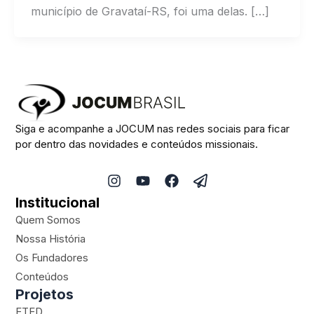
município de Gravataí-RS, foi uma delas. […]
Siga e acompanhe a JOCUM nas redes sociais para ficar
por dentro das novidades e conteúdos missionais.
I
Y
F
P
n
o
a
a
Institucional
s
u
c
p
t
t
e
e
Quem Somos
a
u
b
r
Nossa História
g
b
o
-
Os Fundadores
r
e
o
p
a
k
l
Conteúdos
m
a
Projetos
n
ETED