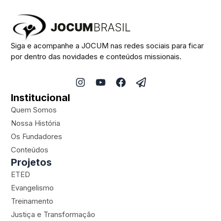
Siga e acompanhe a JOCUM nas redes sociais para ficar
por dentro das novidades e conteúdos missionais.
I
Y
F
P
n
o
a
a
Institucional
s
u
c
p
t
t
e
e
Quem Somos
a
u
b
r
Nossa História
g
b
o
-
Os Fundadores
r
e
o
p
a
k
l
Conteúdos
m
a
Projetos
n
ETED
e
Evangelismo
Treinamento
Justiça e Transformação