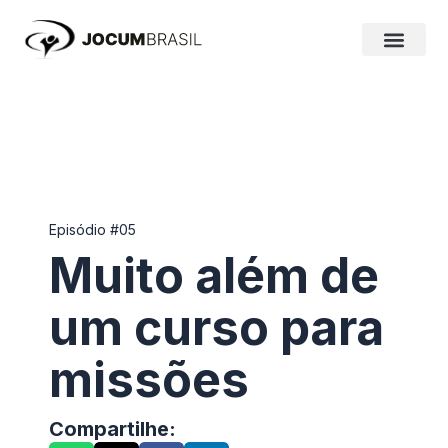
Ir
para
o
conteúdo
Episódio #05
Muito além de
um curso para
missões
Compartilhe: