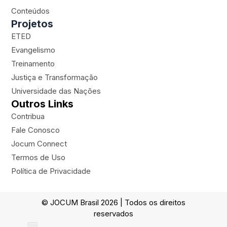
a
k
l
Conteúdos
m
a
Projetos
n
ETED
e
Evangelismo
Treinamento
Justiça e Transformação
Universidade das Nações
Outros Links
Contribua
Fale Conosco
Jocum Connect
Termos de Uso
Política de Privacidade
© JOCUM Brasil 2026 | Todos os direitos
reservados