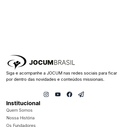
Siga e acompanhe a JOCUM nas redes sociais para ficar
por dentro das novidades e conteúdos missionais.
I
Y
F
P
n
o
a
a
Institucional
s
u
c
p
t
t
e
e
Quem Somos
a
u
b
r
Nossa História
g
b
o
-
Os Fundadores
r
e
o
p