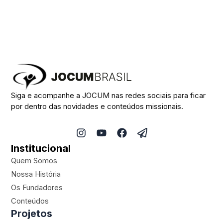
Siga e acompanhe a JOCUM nas redes sociais para ficar
por dentro das novidades e conteúdos missionais.
I
Y
F
P
n
o
a
a
Institucional
s
u
c
p
t
t
e
e
Quem Somos
a
u
b
r
Nossa História
g
b
o
-
Os Fundadores
r
e
o
p
a
k
l
Conteúdos
m
a
Projetos
n