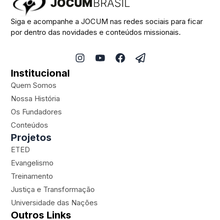
Siga e acompanhe a JOCUM nas redes sociais para ficar
por dentro das novidades e conteúdos missionais.
I
Y
F
P
n
o
a
a
Institucional
s
u
c
p
t
t
e
e
Quem Somos
a
u
b
r
Nossa História
g
b
o
-
Os Fundadores
r
e
o
p
a
k
l
Conteúdos
m
a
Projetos
n
ETED
e
Evangelismo
Treinamento
Justiça e Transformação
Universidade das Nações
Outros Links