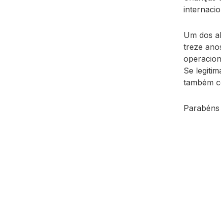
internacio
Um dos al
treze ano
operacion
Se legit
também c
Parabéns