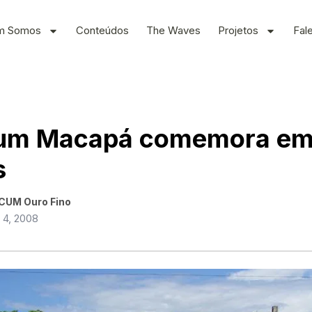
m Somos
Conteúdos
The Waves
Projetos
Fal
um Macapá comemora em
s
CUM Ouro Fino
 4, 2008