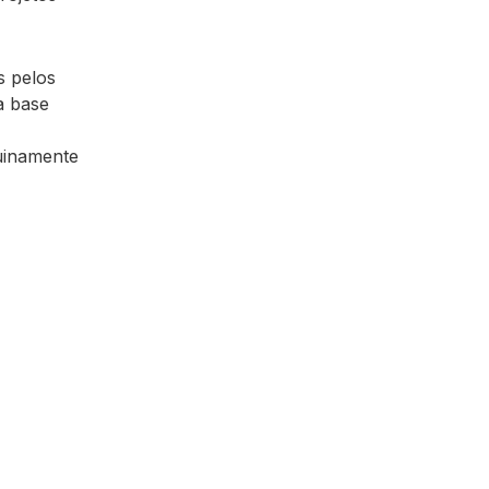
s pelos
a base
uinamente