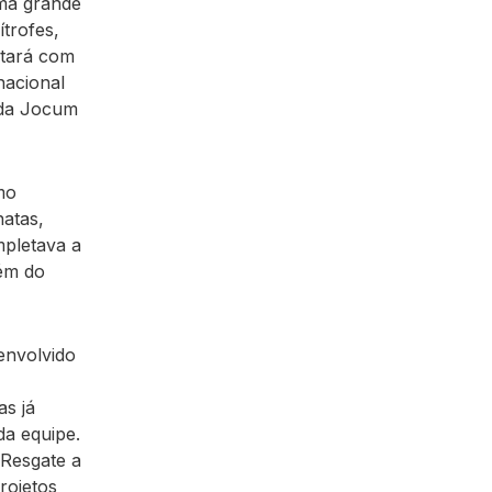
uma grande
ítrofes,
ntará com
nacional
 da Jocum
mo
natas,
mpletava a
ém do
envolvido
as já
da equipe.
Resgate a
rojetos