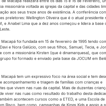
e Macapá realizará entre os dias 15 e 16 de Fevereiro, 
a missionária voltada as igrejas da capital e das cidades lim
ação aos seus treze anos de existência. A conferência co
es preletores: Wellington Oliveira que é o atual presidente 
 e Anabel Lima que a dez anos começou e lidera a base
Leste.
 Macapá foi fundada em 15 de fevereiro de 1995 tendo co
 Davi e Nora Galúcio, com seus filhos, Samuel, Tecia, e Jo
e com a missionária Kirsten (que é dinamarquesa), que co
 grupo foi formado e enviado pela base da JOCUM em Bel
 Macapá tem um expressivo foco na área social e tem des
de acompanhamento e triagem de famílias com crianças e
tes que vivem nas ruas da capital. Mais de duzentas crianç
de viver nas ruas como resultado do trabalho desta dedica
também acontecem cursos como a ETED, e uma Escola de 
em Risco, bem como, campanhas de Kings Kids e apoio a p