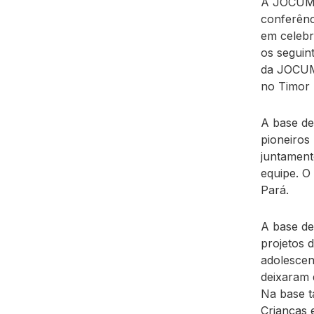
A JOCUM d
conferênci
em celebr
os seguint
da JOCUM,
no Timor 
A base de
pioneiros
juntament
equipe. O
Pará.
A base de
projetos 
adolescen
deixaram 
Na base 
Crianças 