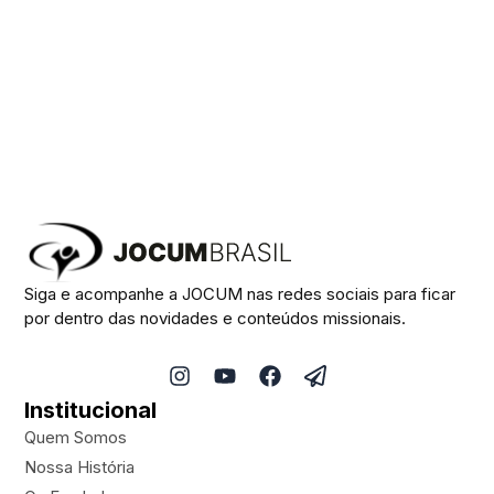
Siga e acompanhe a JOCUM nas redes sociais para ficar
por dentro das novidades e conteúdos missionais.
I
Y
F
P
n
o
a
a
Institucional
s
u
c
p
t
t
e
e
Quem Somos
a
u
b
r
Nossa História
g
b
o
-