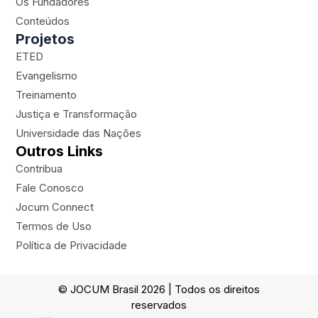
Os Fundadores
r
e
o
p
a
k
l
Conteúdos
m
a
Projetos
n
ETED
e
Evangelismo
Treinamento
Justiça e Transformação
Universidade das Nações
Outros Links
Contribua
Fale Conosco
Jocum Connect
Termos de Uso
Política de Privacidade
© JOCUM Brasil 2026 | Todos os direitos
reservados