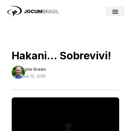
Ir
para
o
conteúdo
Hakani… Sobrevivi!
Lynn Green
out 15, 2010