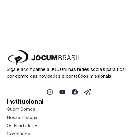
Siga e acompanhe a JOCUM nas redes sociais para ficar
por dentro das novidades e conteúdos missionais.
I
Y
F
P
n
o
a
a
Institucional
s
u
c
p
t
t
e
e
Quem Somos
a
u
b
r
Nossa História
g
b
o
-
Os Fundadores
r
e
o
p
a
k
l
Conteúdos