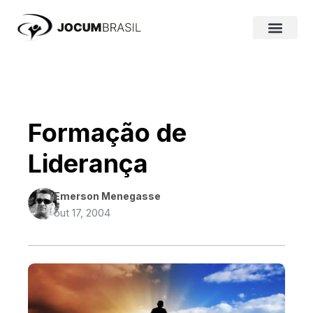
Ir
para
o
conteúdo
Formação de
Liderança
Emerson Menegasse
out 17, 2004