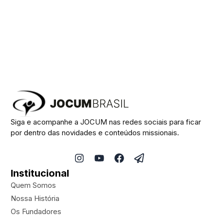
Siga e acompanhe a JOCUM nas redes sociais para ficar
por dentro das novidades e conteúdos missionais.
I
Y
F
P
n
o
a
a
Institucional
s
u
c
p
t
t
e
e
Quem Somos
a
u
b
r
Nossa História
g
b
o
-
Os Fundadores
r
e
o
p