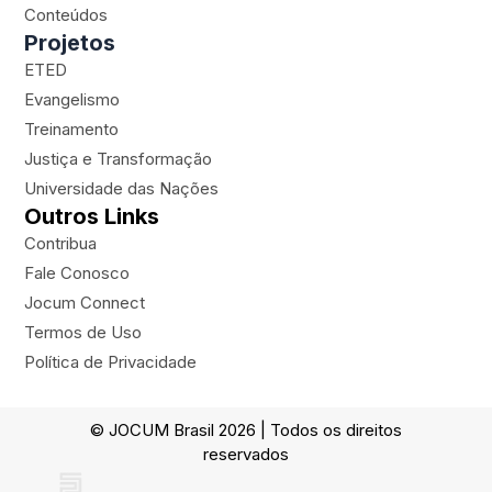
a
k
l
Conteúdos
m
a
Projetos
n
ETED
e
Evangelismo
Treinamento
Justiça e Transformação
Universidade das Nações
Outros Links
Contribua
Fale Conosco
Jocum Connect
Termos de Uso
Política de Privacidade
© JOCUM Brasil 2026 | Todos os direitos
reservados