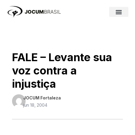
Ir
para
o
conteúdo
FALE – Levante sua
voz contra a
injustiça
JOCUM Fortaleza
jun 18, 2004