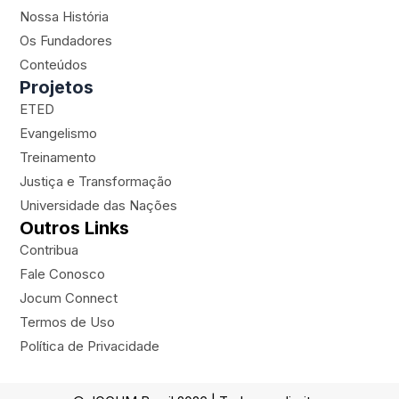
a
u
b
r
Nossa História
g
b
o
-
Os Fundadores
r
e
o
p
a
k
l
Conteúdos
m
a
Projetos
n
ETED
e
Evangelismo
Treinamento
Justiça e Transformação
Universidade das Nações
Outros Links
Contribua
Fale Conosco
Jocum Connect
Termos de Uso
Política de Privacidade