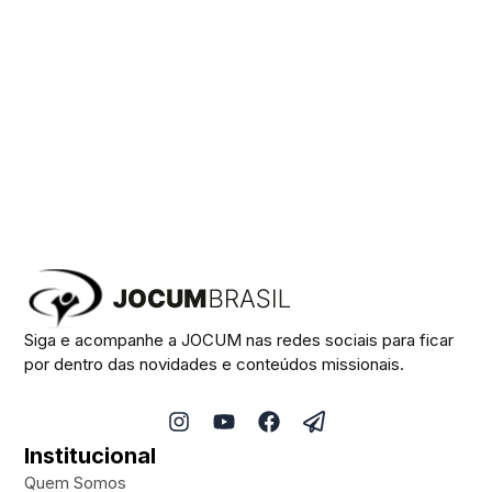
Siga e acompanhe a JOCUM nas redes sociais para ficar
por dentro das novidades e conteúdos missionais.
I
Y
F
P
n
o
a
a
Institucional
s
u
c
p
t
t
e
e
Quem Somos