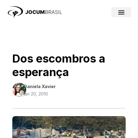
Ir
para
o
conteúdo
Dos escombros a
esperança
Daniela Xavier
jan 20, 2010