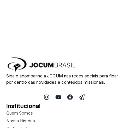
Siga e acompanhe a JOCUM nas redes sociais para ficar
por dentro das novidades e conteúdos missionais.
I
Y
F
P
n
o
a
a
Institucional
s
u
c
p
t
t
e
e
Quem Somos
a
u
b
r
Nossa História
g
b
o
-