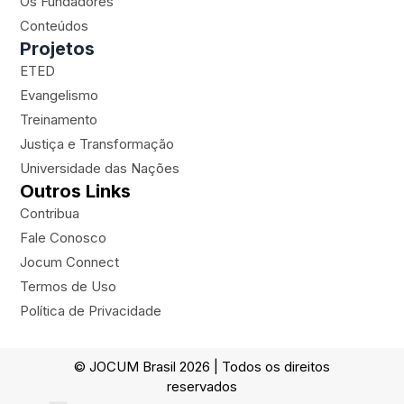
Os Fundadores
r
e
o
p
a
k
l
Conteúdos
m
a
Projetos
n
ETED
e
Evangelismo
Treinamento
Justiça e Transformação
Universidade das Nações
Outros Links
Contribua
Fale Conosco
Jocum Connect
Termos de Uso
Política de Privacidade
© JOCUM Brasil 2026 | Todos os direitos
reservados