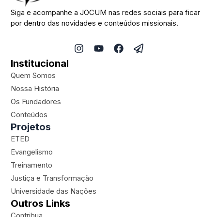
Siga e acompanhe a JOCUM nas redes sociais para ficar
por dentro das novidades e conteúdos missionais.
I
Y
F
P
n
o
a
a
Institucional
s
u
c
p
t
t
e
e
Quem Somos
a
u
b
r
Nossa História
g
b
o
-
Os Fundadores
r
e
o
p
a
k
l
Conteúdos
m
a
Projetos
n
ETED
e
Evangelismo
Treinamento
Justiça e Transformação
Universidade das Nações
Outros Links
Contribua