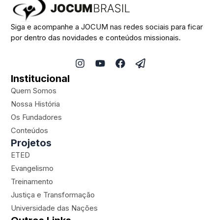
Siga e acompanhe a JOCUM nas redes sociais para ficar
por dentro das novidades e conteúdos missionais.
I
Y
F
P
n
o
a
a
Institucional
s
u
c
p
t
t
e
e
Quem Somos
a
u
b
r
Nossa História
g
b
o
-
Os Fundadores
r
e
o
p
a
k
l
Conteúdos
m
a
Projetos
n
ETED
e
Evangelismo
Treinamento
Justiça e Transformação
Universidade das Nações