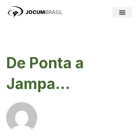
Ir
para
o
conteúdo
De Ponta a
Jampa…